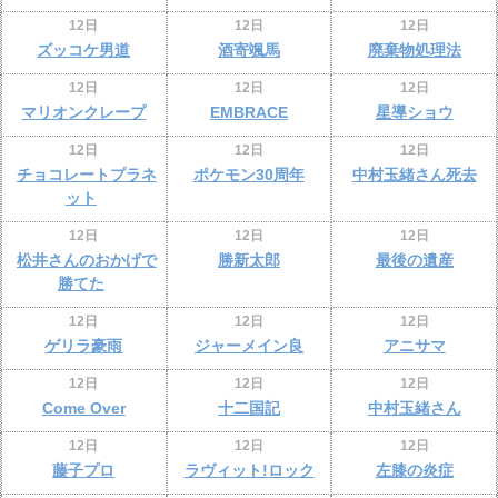
12日
12日
12日
ズッコケ男道
酒寄颯馬
廃棄物処理法
12日
12日
12日
マリオンクレープ
EMBRACE
星導ショウ
12日
12日
12日
チョコレートプラネ
ポケモン30周年
中村玉緒さん死去
ット
12日
12日
12日
松井さんのおかげで
勝新太郎
最後の遺産
勝てた
12日
12日
12日
ゲリラ豪雨
ジャーメイン良
アニサマ
12日
12日
12日
Come Over
十二国記
中村玉緒さん
12日
12日
12日
藤子プロ
ラヴィット!ロック
左膝の炎症