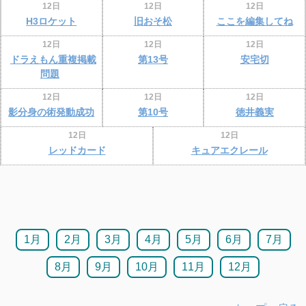
12日
12日
12日
H3ロケット
旧おそ松
ここを編集してね
12日
12日
12日
ドラえもん重複掲載
第13号
安宅切
問題
12日
12日
12日
影分身の術発動成功
第10号
徳井義実
12日
12日
レッドカード
キュアエクレール
1月
2月
3月
4月
5月
6月
7月
8月
9月
10月
11月
12月