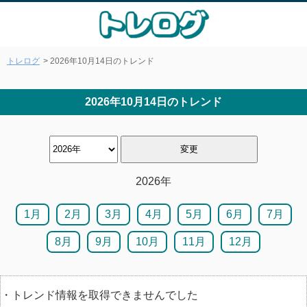
トレログ
> 2026年10月14日のトレンド
2026年10月14日のトレンド
2026年
1月
2月
3月
4月
5月
6月
7月
8月
9月
10月
11月
12月
・トレンド情報を取得できませんでした