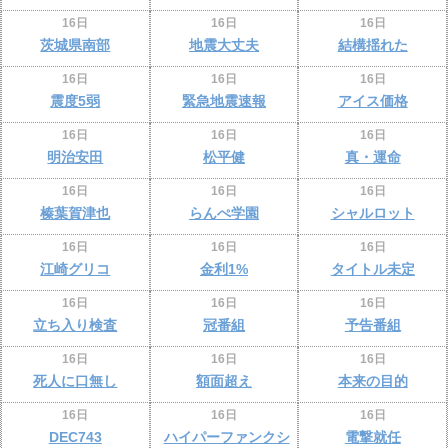
16日
16日
16日
茨城県南部
地震大丈夫
結構揺れた
16日
16日
16日
震度5弱
緊急地震速報
アイス価格
16日
16日
16日
明治安田
松平健
真・運命
16日
16日
16日
榛葉賀津也
らんぺ学園
シャルロット
16日
16日
16日
江崎グリコ
金利1%
タイトル未定
16日
16日
16日
立ち入り検査
冠番組
予告番組
16日
16日
16日
死人に口無し
額面超え
本来の目的
16日
16日
16日
DEC743
ハイパーファンクシ
電撃就任