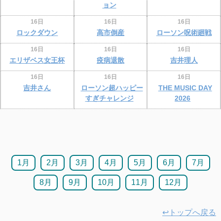
ョン
16日
16日
16日
ロックダウン
高市倒産
ローソン呪術廻戦
16日
16日
16日
エリザベス女王杯
疫病退散
吉井理人
16日
16日
16日
吉井さん
ローソン超ハッピー
THE MUSIC DAY
すぎチャレンジ
2026
1月
2月
3月
4月
5月
6月
7月
8月
9月
10月
11月
12月
↩トップへ戻る