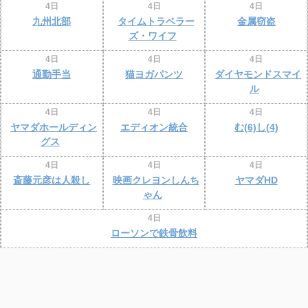
4日
4日
4日
九州北部
タイムトラベラー
金属窃盗
ズ・ワイフ
4日
4日
4日
通勤手当
猫ヨガパンツ
ダイヤモンドスマイ
ル
4日
4日
4日
ヤマダホールディン
エディオン統合
む(6)し(4)
グス
4日
4日
4日
斎藤元彦は人殺し
映画クレヨンしんち
ヤマダHD
ゃん
4日
ローソンで鉄骨飲料