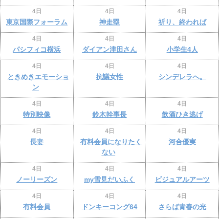
4日
4日
4日
東京国際フォーラム
神走塁
祈り、終われば
4日
4日
4日
パシフィコ横浜
ダイアン津田さん
小学生4人
4日
4日
4日
ときめきエモーショ
抗議女性
シンデレラへ。
ン
4日
4日
4日
特別映像
鈴木幹事長
飲酒ひき逃げ
4日
4日
4日
長妻
有料会員になりたく
河合優実
ない
4日
4日
4日
ノーリーズン
my雪見だいふく
ビジュアルアーツ
4日
4日
4日
有料会員
ドンキーコング64
さらば青春の光