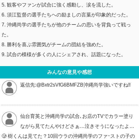
5. 観客やファンが試合に強く感動し、涙を流した。
6. 須江監督の選手たちへの励ましの言葉が印象的だった。
7. 沖縄尚学の選手たちが他のチームの思いを背負って戦っ
た。
8. 勝利を喜ぶ雰囲気がチームの団結を強めた。
9. 試合の模様が多くの人にシェアされ、話題になった。
みんなの意見や感想
返信先:@Bxtr2sVfG6BMFZB沖縄尚学強いですね‼️
仙台育英と沖縄尚学の試合､お店のTVでカラー塗り
ながら見てたんやけどさぁ…泣きそうになったよ…
🥲 樹くんは見てた？10回ウラの沖縄尚学のファｰストの子の