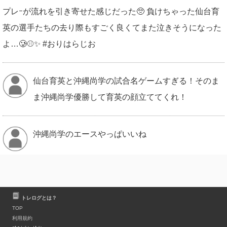
プレｰが流れを引き寄せた感じだった🥺 負けちゃった仙台育
英の選手たちの去り際もすごく良くてまた泣きそうになった
よ…🥲⚾✨ #おりはらじお
仙台育英と沖縄尚学の試合名ゲームすぎる！そのま
ま沖縄尚学優勝して育英の顔立ててくれ！
沖縄尚学のエースやっぱいいね
返信先:@sashimiHighballめっちゃアツい試合だっ
トレログとは？
た！ 沖縄尚学、勝利おめでとう！！！！！
TOP
利用規約