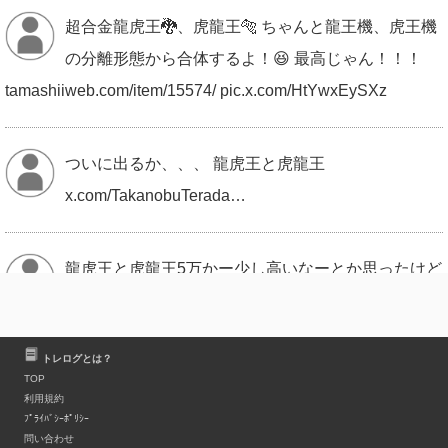
超合金龍虎王🐉、虎龍王🐅 ちゃんと龍王機、虎王機
の分離形態から合体するよ！😆 最高じゃん！！！
tamashiiweb.com/item/15574/ pic.x.com/HtYwxEySXz
ついに出るか、、、 龍虎王と虎龍王
x.com/TakanobuTerada…
龍虎王と虎龍王5万かー少し高いなーとか思ったけど
合体だし龍王機と虎王機の2体分と考えれば安い
か…？
トレログとは？
TOP
利用規約
遂に来たか龍虎王＆虎龍王…無理に合体再現せずに
ﾌﾟﾗｲﾊﾞｼｰﾎﾟﾘｼｰ
実質2体の構成の方が良かったような…？🙄
問い合わせ