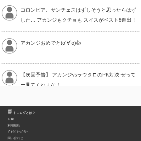
コロンビア、サンチェスはずしそうと思ったらはず
した… アカンジもクチョも スイスがベスト8進出！
アカンジおめでと(о´∀`о)👍
【次回予告】 アカンジvsラウタロのPK対決 ぜって
ー見てくれよな！
朝から「アカンジ」って言葉をいくつも見かけて、
トレログとは？
つい自分の予定まで“軽く練り直し”たくなる感じ。
TOP
利用規約
ﾌﾟﾗｲﾊﾞｼｰﾎﾟﾘｼｰ
問い合わせ
ラウティとアカンジがやり合うことになったかあ。