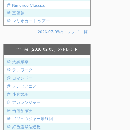
Nintendo Classics
三笘薫
マリオカート ツアー
2026-07-08のトレンド一覧
半年前（2026-02-08）のトレンド
大黒摩季
テレワーク
コマンドー
テレビアニメ
小倉競馬
アカレンジャー
当選が確実
ゴジュウジャー最終回
好色選挙法違反