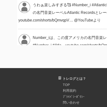
うわぁ楽しみすぎる🥰 #Number_i #Atlantic
の名門音楽レーベルAtlantic Recordsとレー
youtube.com/shorts/bQmvqpV… @YouTubeより
Number_iは、この度アメリカの名門音楽レー
#Number_i #Atla... youtube.com/shorts/
朝起きたらNumber_iがAtlantic R
うことだったのね！ ２月にWMEとエージ
🩵💜 #Number_i
トレログとは？
TOP
利用規約
返信先:@number_i_officアメリカの名門音
ﾌﾟﾗｲﾊﾞｼｰﾎﾟﾘｼｰ
問い合わせ
ざいます！！ 新たなフェーズの始まりに ワク