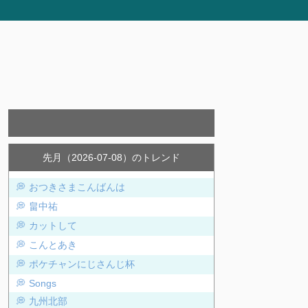
先月（2026-07-08）のトレンド
おつきさまこんばんは
畠中祐
カットして
こんとあき
ポケチャンにじさんじ杯
Songs
九州北部