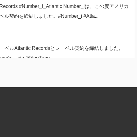
Records #Number_i_Atlantic Number_iは、この度アメリカ
ベル契約を締結しました。#Number_i #Atla...
ベルAtlantic Recordsとレーベル契約を締結しました。
bQmvqpV… via @YouTube
ecordsと契約してた！！ タッキーが言ってた最後のピースってこうい
ェント契約からのこの発表。 本当におめでとうございます❤️
楽レーベル Atlantic Recordsとレーベル契約締結 おめでとうご
ワクが止まりません‼️ 楽しみにしてます😍💜❤️🩵