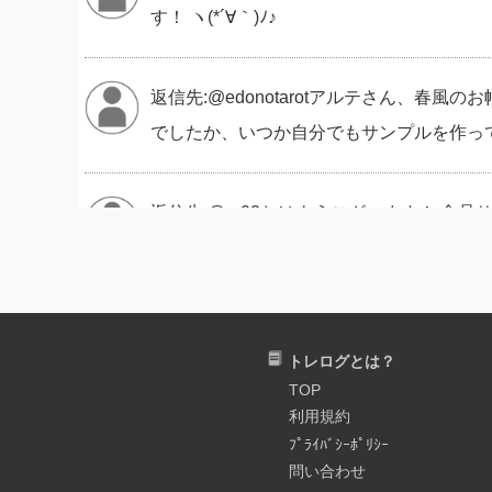
す！ ヽ(*´∀｀)ﾉ♪
返信先:@edonotarotアルテさん、春風
でしたか、いつか自分でもサンプルを作って
返信先:@qr02おはようございます！ 食品サ
初夏の陽気の #横須賀 です☀ 3/26は #
見た目の楽しさ、魅力などをより多く人に
トレログとは？
TOP
の食品サンプルは、本物以上のホンモノ✨️ そんな
利用規約
x.com/Sand_Therapy/s…
ﾌﾟﾗｲﾊﾞｼｰﾎﾟﾘｼｰ
問い合わせ