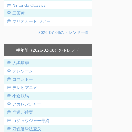
Nintendo Classics
三笘薫
マリオカート ツアー
2026-07-08のトレンド一覧
半年前（2026-02-08）のトレンド
大黒摩季
テレワーク
コマンドー
テレビアニメ
小倉競馬
アカレンジャー
当選が確実
ゴジュウジャー最終回
好色選挙法違反