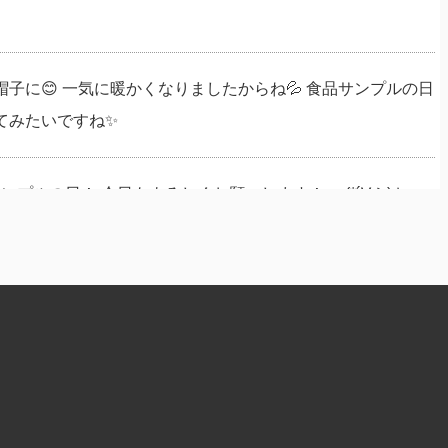
のお帽子に😊 一気に暖かくなりましたからね💦 食品サンプルの日
みたいですね✨️
ンプルの日！ 今日もよろしくお願いします！ ヽ(*´∀｀)ﾉ♪
食品サンプルの日 🍝 日本独自の文化 #食品サンプル の販促効果や
知ってもらい、将来のさらなる普及と発展が目的です。 日本
ことを書いてる私は一体ナニモノなのかいな？