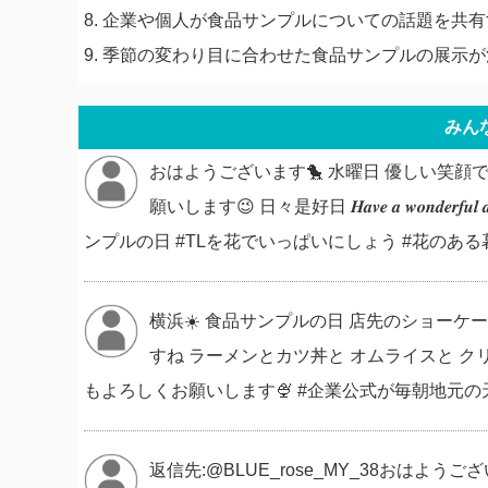
8. 企業や個人が食品サンプルについての話題を共
9. 季節の変わり目に合わせた食品サンプルの展示
みん
おはようございます🐤 水曜日 優しい笑顔で
願いします😉 日々是好日 𝑯𝒂𝒗𝒆 𝒂 𝒘𝒐𝒏𝒅𝒆
ンプルの日 #TLを花でいっぱいにしょう #花のある暮らし #
横浜☀️ 食品サンプルの日 店先のショーケ
すね ラーメンとカツ丼と オムライスと ク
もよろしくお願いします🍨 #企業公式が毎朝地元の天気を言い
返信先:@BLUE_rose_MY_38おはよ