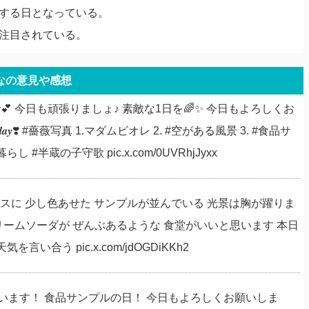
有する日となっている。
が注目されている。
なの意見や感想
💕 今日も頑張りましょ♪ 素敵な1日を🌈✨ 今日もよろしくお
𝒓𝒇𝒖𝒍 𝒅𝒂𝒚❣️ #薔薇写真 1.マダムビオレ 2. #空がある風景 3. #食品サ
半蔵の子守歌 pic.x.com/0UVRhjJyxx
ースに 少し色あせた サンプルが並んでいる 光景は胸が躍りま
リームソーダが ぜんぶあるような 食堂がいいと思います 本日
合う pic.x.com/jdOGDiKKh2
うございます！ 食品サンプルの日！ 今日もよろしくお願いしま