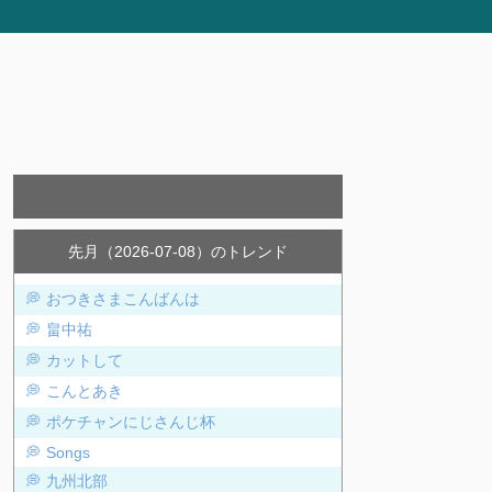
先月（2026-07-08）のトレンド
おつきさまこんばんは
畠中祐
カットして
こんとあき
ポケチャンにじさんじ杯
Songs
九州北部