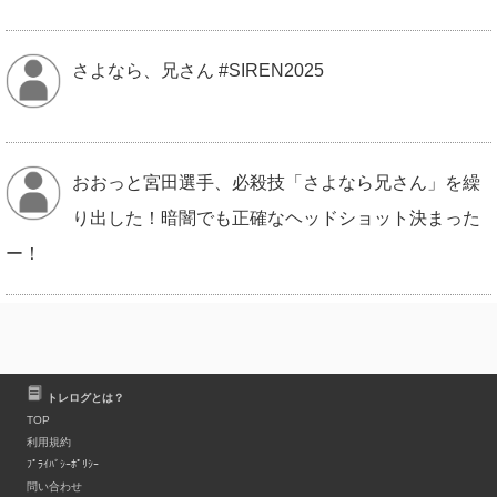
さよなら、兄さん #SIREN2025
おおっと宮田選手、必殺技「さよなら兄さん」を繰
り出した！暗闇でも正確なヘッドショット決まった
ー！
★Yahoo★ 2025/08/05 08:00 No1：オーストラリア
次期フリゲート艦 No2：さよなら、兄さん No3：は
トレログとは？
しご車 No4：ペリリュー No5：都内の駅前にカニ No6：中尾
TOP
隆聖 No7：コメ増産 No8：味の素冷凍食品 No9：塚原あゆ子
利用規約
ﾌﾟﾗｲﾊﾞｼｰﾎﾟﾘｼｰ
No10：ディープボンド
問い合わせ