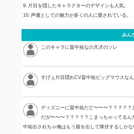
9. 片目を隠したキャラクターのデザインも人気。
10. 声優としての魅力が多くの人に愛されている。
みん
このキャラに畠中祐なの天才のソレ
すげぇ片目隠れCV畠中祐ビッグマウスな
ディズニーに畠中祐だど〜〜〜？？？？？
だが〜〜〜？？？？？こまっちゃってるん
中祐出されちゃ俺はもう腹を出して降伏するしかないんで