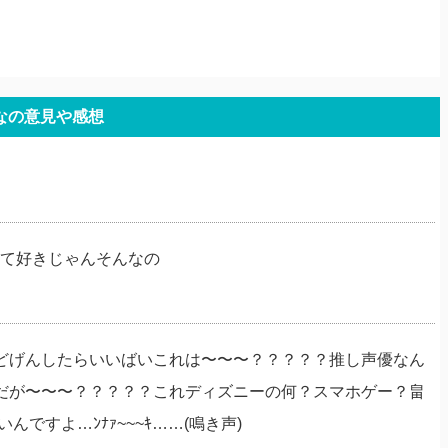
なの意見や感想
んて好きじゃんそんなの
どげんしたらいいばいこれは〜〜〜？？？？？推し声優なん
だが〜〜〜？？？？？これディズニーの何？スマホゲー？畠
すよ…ﾝﾅｧ~~~ｷ……(鳴き声)