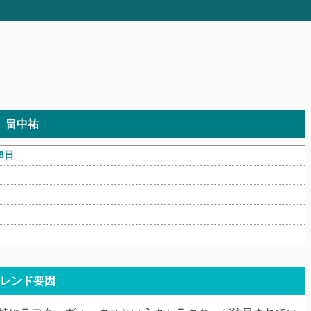
畠中祐
8日
レンド要因