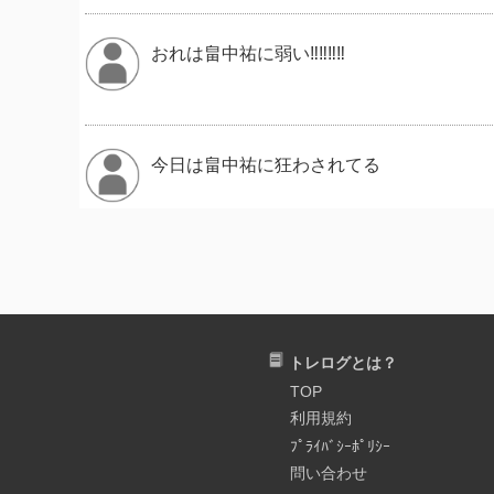
おれは畠中祐に弱い‼️‼️‼️‼️
今日は畠中祐に狂わされてる
畠中祐いつもありがとう
トレログとは？
お母様とお父様の歌声に囲まれて育ち華麗
TOP
利用規約
ねほんまにありがとう。
ﾌﾟﾗｲﾊﾞｼｰﾎﾟﾘｼｰ
問い合わせ