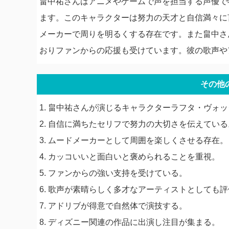
畠中祐さんはアニメやゲームで声を担当する声優で
ます。このキャラクターは努力の天才と自信満々に
メーカーで周りを明るくする存在です。また畠中さ
おりファンからの応援も受けています。彼の歌声や
その他
1. 畠中祐さんが演じるキャラクターラフタ・ヴォ
2. 自信に満ちたセリフで努力の大切さを伝えている
3. ムードメーカーとして周囲を楽しくさせる存在。
4. カッコいいと面白いと褒められることを重視。
5. ファンからの強い支持を受けている。
6. 歌声が素晴らしく多才なアーティストとしても
7. アドリブが得意で自然体で演技する。
8. ディズニー関連の作品に出演し注目が集まる。