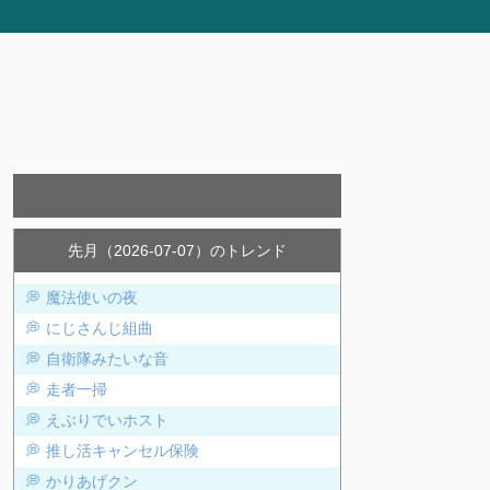
先月（2026-07-07）のトレンド
魔法使いの夜
にじさんじ組曲
自衛隊みたいな音
走者一掃
えぶりでいホスト
推し活キャンセル保険
かりあげクン