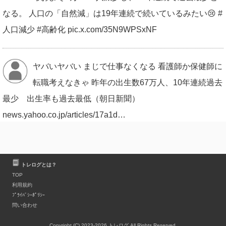
なる。 人口の「自然減」は19年連続で続いているみたい😢 #
人口減少 #高齢化 pic.x.com/35N9WPSxNF
ヤバいヤバい まじで仕事なくなる 看護師か保健師に
転職考えなきゃ 昨年の出生数67万人、10年連続過去
最少 出生率も過去最低（朝日新聞）
news.yahoo.co.jp/articles/17a1d…
RT>この過去最少の出生率の中、去年から立て続け
トレログとは？
に親族に赤ちゃんが誕生してるのは嬉しい😊 でも
TOP
色々訳アリでおいそれと次の話など口に出せないらしい この
利用規約
ﾌﾟﾗｲﾊﾞｼｰﾎﾟﾘｼｰ
記事読むと、当事者の人たちにきちんと聞き取りできてるの
問い合わせ
か？と心配になるけどね😓
Copyright (C) 2023-2026 トレログ All Rights Reserved.