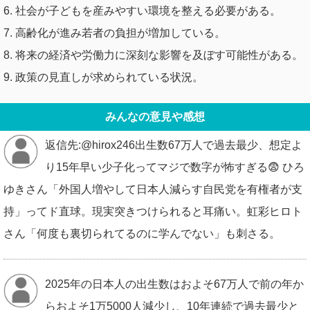
6. 社会が子どもを産みやすい環境を整える必要がある。
7. 高齢化が進み若者の負担が増加している。
8. 将来の経済や労働力に深刻な影響を及ぼす可能性がある。
9. 政策の見直しが求められている状況。
みんなの意見や感想
返信先:@hirox246出生数67万人で過去最少、想定よ
り15年早い少子化ってマジで数字が怖すぎる😨 ひろ
ゆきさん「外国人増やして日本人減らす自民党を有権者が支
持」ってド直球。現実突きつけられると耳痛い。虹彩ヒロト
さん「何度も裏切られてるのに学んでない」も刺さる。
2025年の日本人の出生数はおよそ67万人で前の年か
らおよそ1万5000人減少し、10年連続で過去最少と