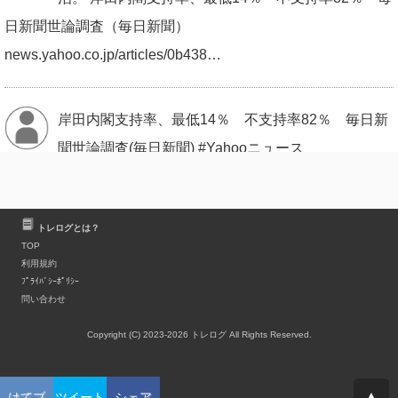
日新聞世論調査（毎日新聞）
news.yahoo.co.jp/articles/0b438…
岸田内閣支持率、最低14％ 不支持率82％ 毎日新
聞世論調査(毎日新聞) #Yahooニュース
news.yahoo.co.jp/articles/0b438……
トレログとは？
岸田文雄さん、不支持率82%でもまだ総理大臣辞め
TOP
利用規約
ないつもりですか？迷惑なのでもう総理大臣辞めて
ﾌﾟﾗｲﾊﾞｼｰﾎﾟﾘｼｰ
ください。お願いします。日本から消えてください。
問い合わせ
Copyright (C) 2023-2026 トレログ All Rights Reserved.
#僕らAぇgroupって言いますねん 45K #オードリー
ANN東京ドーム 65K ペプチドナイル 41K 京セラ単
▲
はてブ
ツイート
シェア