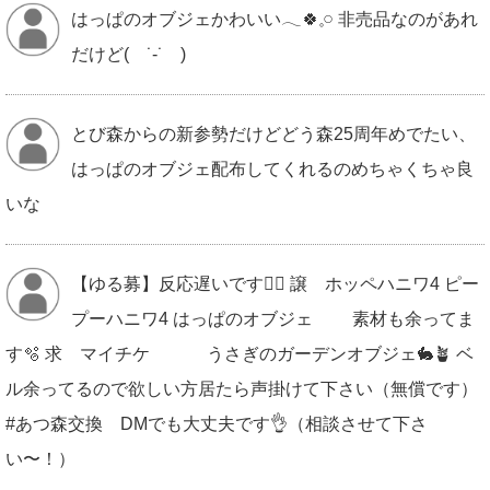
はっぱのオブジェかわいい𓂃🍀𓈒𓏸 非売品なのがあれ
だけど( ˙-˙ )
とび森からの新参勢だけどどう森25周年めでたい、
はっぱのオブジェ配布してくれるのめちゃくちゃ良
いな
【ゆる募】反応遅いです🙇‍♀️ 譲 ホッペハニワ4 ピー
プーハニワ4 はっぱのオブジェ 素材も余ってま
す🫧 求 マイチケ うさぎのガーデンオブジェ🐇🪴 ベ
ル余ってるので欲しい方居たら声掛けて下さい（無償です）
#あつ森交換 DMでも大丈夫です👌（相談させて下さ
い〜！）