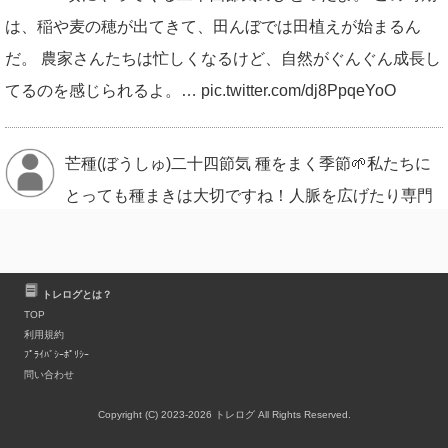
は、稲や麦の穂が出てきて、田んぼでは田植えが始まるん
だ。 農家さんたちは忙しくなるけど、自然がぐんぐん成長し
てるのを感じられるよ。… pic.twitter.com/dj8PpqeYoO
芒種(ぼうしゅ)二十四節気 種をまく季節🌱私たちに
とっても種まきは大切ですね！人脈を広げたり専門
知識を学んだり…何年後かの自分のための準備期間。考えて
るだけじゃなく理想の自分のための種をまけば芽が出るかも
しれない✨出なくても自分の知識や誰かの栄養になるんじゃ
トレログとは？
TOP
ないかと思うから無駄なし pic.twitter.com/2r1Puv2qpt
利用規約
ﾌﾟﾗｲﾊﾞｼｰﾎﾟﾘｼｰ
問い合わせ
今日は二十四節気で #芒種 (ぼうしゅ) 芒(のぎ)は稲な
Copyright (C) 2023-2026 トレログ All Rights Reserved.
どの穀物の実から出た針のような先端のこと💉 つま