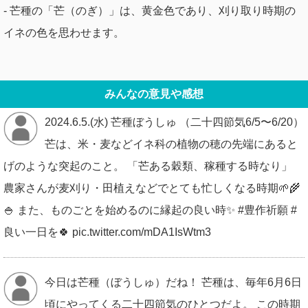
- 芒種の「芒（のぎ）」は、黄金色であり、刈り取り時期の
イネの色を思わせます。
みんなの意見や感想
2024.6.5.(水) 芒種ぼうしゅ （二十四節気6/5〜6/20）
芒は、米・麦などイネ科の植物の穂の先端にあると
げのような突起のこと。 「芒ある穀類、稼種する時なり」
農家さんが麦刈り・田植えなどでとても忙しくなる時期🌱🌾
🍚 また、ものごとを始めるのに縁起の良い時✨ #豊作祈願 #
良い一日を🍀 pic.twitter.com/mDA1IsWtm3
今日は芒種（ぼうしゅ）だね！ 芒種は、毎年6月6日
頃にやってくる二十四節気のひとつだよ。 この時期