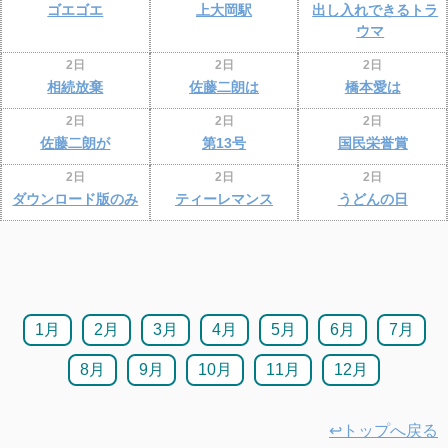
ゴエゴエ
上大岡駅
出し入れできるトラ
ウマ
2日
2日
2日
相続放棄
佐藤二朗は
橋本愛は
2日
2日
2日
佐藤二朗が
第13号
国民栄誉賞
2日
2日
2日
ダウンロード版のみ
ティーレマンス
うどんの日
1月
2月
3月
4月
5月
6月
7月
8月
9月
10月
11月
12月
↩トップへ戻る