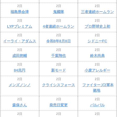
2日
2日
2日
福島県会津
鬼國隊
三者連続ホームラン
2日
2日
2日
LYPプレミアム
4者連続ホームラン
プロ野球史上初
2日
2日
2日
イーライ・アダムス
令和8年8月8日
シドニーFC
2日
2日
2日
成田悠輔
千葉翔也
鈴木尚典
2日
2日
2日
84兆円
新モード
小麦アレルギー
2日
2日
2日
メンズノンノ
クライシスフォース
ファイターズ2軍本
拠地
2日
2日
2日
森保さん
発売日変更
パルパル
2日
2日
2日