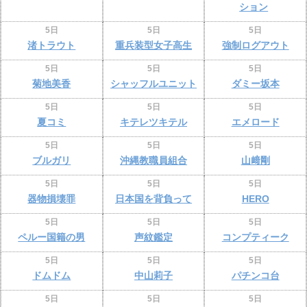
ション
5日
5日
5日
渚トラウト
重兵装型女子高生
強制ログアウト
5日
5日
5日
菊地美香
シャッフルユニット
ダミー坂本
5日
5日
5日
夏コミ
キテレツキテル
エメロード
5日
5日
5日
ブルガリ
沖縄教職員組合
山﨑剛
5日
5日
5日
器物損壊罪
日本国を背負って
HERO
5日
5日
5日
ペルー国籍の男
声紋鑑定
コンプティーク
5日
5日
5日
ドムドム
中山莉子
パチンコ台
5日
5日
5日