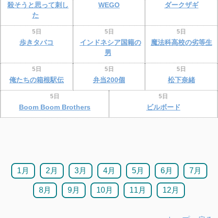
殺そうと思って刺し
WEGO
ダークザギ
た
5日
5日
5日
歩きタバコ
インドネシア国籍の
魔法科高校の劣等生
男
5日
5日
5日
俺たちの箱根駅伝
弁当200個
松下奈緒
5日
5日
Boom Boom Brothers
ビルボード
1月
2月
3月
4月
5月
6月
7月
8月
9月
10月
11月
12月